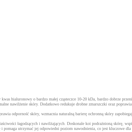
y kwas hialuronowy o bardzo małej cząsteczce 10-20 kDa, bardzo dobrze przen
malne nawilżenie skóry. Dodatkowo redukuje drobne zmarszczki oraz poprawia 
oprawia odporność skóry, wzmacnia naturalną barierę ochronną skóry zapobiega
właściwości łagodzących i nawilżających. Doskonale koi podrażnioną skórę, wspi
ę i pomaga utrzymać jej odpowiedni poziom nawodnienia, co jest kluczowe dl