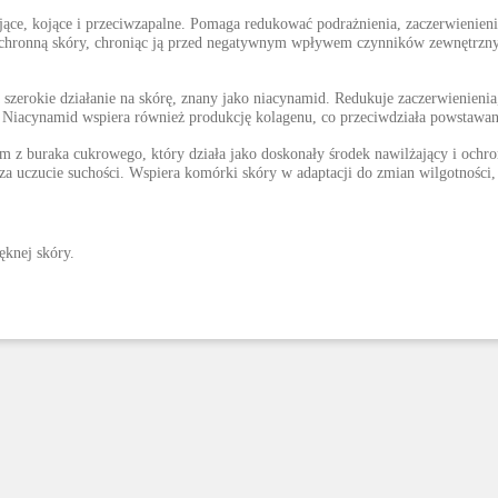
ające, kojące i przeciwzapalne. Pomaga redukować podrażnienia, zaczerwienieni
chronną skóry, chroniąc ją przed negatywnym wpływem czynników zewnętrznych,
 szerokie działanie na skórę, znany jako niacynamid. Redukuje zaczerwienienia
 Niacynamid wspiera również produkcję kolagenu, co przeciwdziała powstawan
 z buraka cukrowego, który działa jako doskonały środek nawilżający i och
sza uczucie suchości. Wspiera komórki skóry w adaptacji do zmian wilgotności,
ięknej skóry.