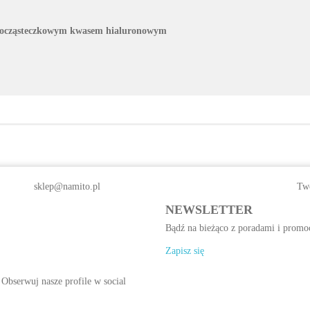
ałocząsteczkowym kwasem hialuronowym
sklep@namito.pl
Twó
NEWSLETTER
Bądź na bieżąco z poradami i promo
Zapisz się
 Obserwuj nasze profile w social