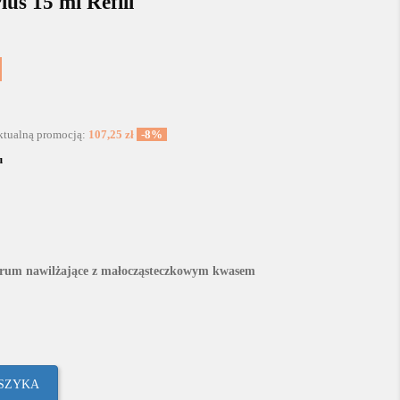
us 15 ml Refill
aktualną promocją:
107,25 zł
-8%
u
erum nawilżające z małocząsteczkowym kwasem
OSZYKA