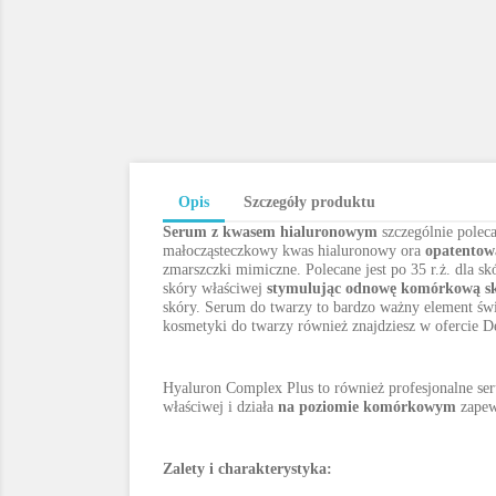
Opis
Szczegóły produktu
Serum z kwasem hialuronowym
szczególnie polec
małocząsteczkowy kwas hialuronowy ora
opatentow
zmarszczki mimiczne. Polecane jest po 35 r.ż. dla s
skóry właściwej
stymulując odnowę komórkową s
skóry. Serum do twarzy to bardzo ważny element św
kosmetyki do twarzy również znajdziesz w ofercie D
Hyaluron Complex Plus to również profesjonalne se
właściwej i działa
na poziomie komórkowym
zapew
Zalety i charakterystyka: