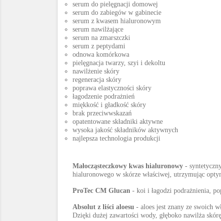
serum do pielęgnacji domowej
serum do zabiegów w gabinecie
serum z kwasem hialuronowym
serum nawilżające
serum na zmarszczki
serum z peptydami
odnowa komórkowa
pielęgnacja twarzy, szyi i dekoltu
nawilżenie skóry
regeneracja skóry
poprawa elastyczności skóry
łagodzenie podrażnień
miękkość i gładkość skóry
brak przeciwwskazań
opatentowane składniki aktywne
wysoka jakość składników aktywnych
najlepsza technologia produkcji
Małocząsteczkowy kwas hialuronowy
- syntetyczn
hialuronowego w skórze właściwej, utrzymując opty
ProTec CM Glucan
- koi i łagodzi podrażnienia, p
Absolut z liści aloesu
- aloes jest znany ze swoich 
Dzięki dużej zawartości wody, głęboko nawilża skór