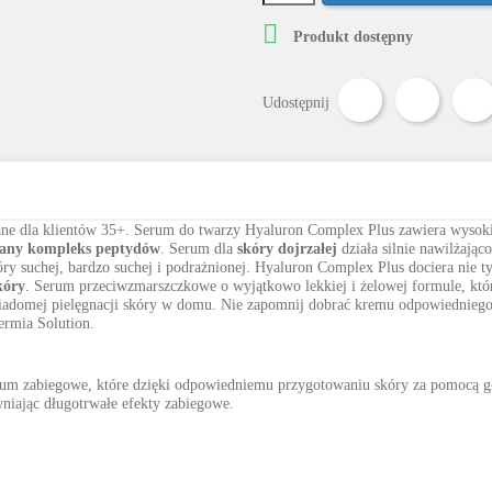

Produkt dostępny
Udostępnij
Tweetuj
Udostępnij
ane dla klientów 35+. Serum do twarzy Hyaluron Complex Plus zawiera wysoki
any kompleks peptydów
. Serum dla
skóry dojrzałej
działa silnie nawilżają
kóry suchej, bardzo suchej i podrażnionej. Hyaluron Complex Plus dociera nie 
kóry
. Serum przeciwzmarszczkowe o wyjątkowo lekkiej i żelowej formule, któr
iadomej pielęgnacji skóry w domu. Nie zapomnij dobrać kremu odpowiedniego
ermia Solution.
rum zabiegowe, które dzięki odpowiedniemu przygotowaniu skóry za pomocą g
niając długotrwałe efekty zabiegowe.