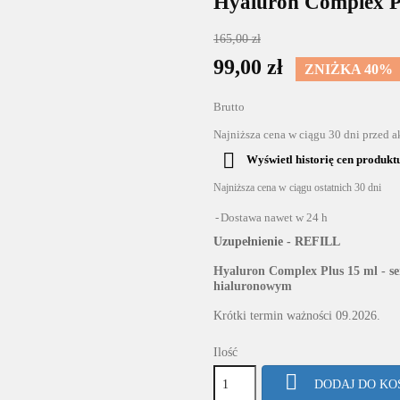
Hyaluron Complex Pl
165,00 zł
99,00 zł
ZNIŻKA 40%
Brutto
Najniższa cena w ciągu 30 dni przed 

Wyświetl historię cen produkt
Najniższa cena w ciągu ostatnich 30 dni
Dostawa nawet w 24 h
Uzupełnienie - REFILL
Hyaluron Complex Plus 15 ml - s
hialuronowym
Krótki termin ważności 09.2026.
Ilość

DODAJ DO K